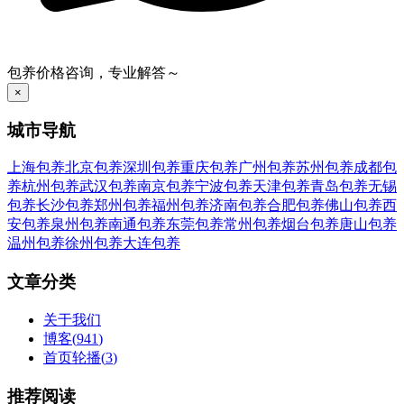
包养价格咨询，专业解答～
×
城市导航
上海包养
北京包养
深圳包养
重庆包养
广州包养
苏州包养
成都包
养
杭州包养
武汉包养
南京包养
宁波包养
天津包养
青岛包养
无锡
包养
长沙包养
郑州包养
福州包养
济南包养
合肥包养
佛山包养
西
安包养
泉州包养
南通包养
东莞包养
常州包养
烟台包养
唐山包养
温州包养
徐州包养
大连包养
文章分类
关于我们
博客
(
941
)
首页轮播
(
3
)
推荐阅读