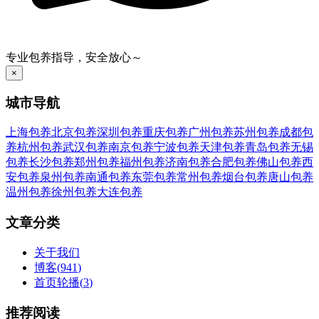
专业包养指导，安全放心～
×
城市导航
上海包养
北京包养
深圳包养
重庆包养
广州包养
苏州包养
成都包
养
杭州包养
武汉包养
南京包养
宁波包养
天津包养
青岛包养
无锡
包养
长沙包养
郑州包养
福州包养
济南包养
合肥包养
佛山包养
西
安包养
泉州包养
南通包养
东莞包养
常州包养
烟台包养
唐山包养
温州包养
徐州包养
大连包养
文章分类
关于我们
博客
(
941
)
首页轮播
(
3
)
推荐阅读