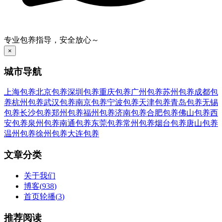
专业包养指导，安全放心～
×
城市导航
上海包养
北京包养
深圳包养
重庆包养
广州包养
苏州包养
成都包
养
杭州包养
武汉包养
南京包养
宁波包养
天津包养
青岛包养
无锡
包养
长沙包养
郑州包养
福州包养
济南包养
合肥包养
佛山包养
西
安包养
泉州包养
南通包养
东莞包养
常州包养
烟台包养
唐山包养
温州包养
徐州包养
大连包养
文章分类
关于我们
博客
(
938
)
首页轮播
(
3
)
推荐阅读