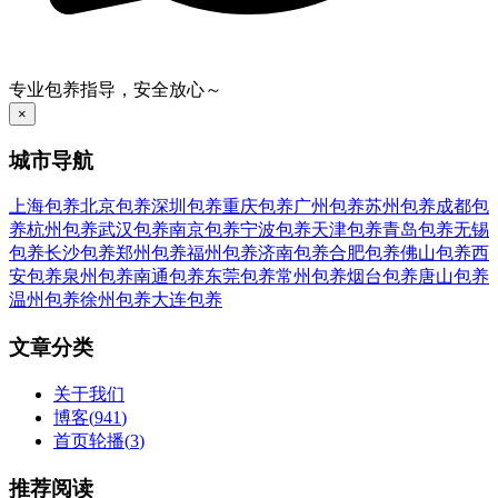
专业包养指导，安全放心～
×
城市导航
上海包养
北京包养
深圳包养
重庆包养
广州包养
苏州包养
成都包
养
杭州包养
武汉包养
南京包养
宁波包养
天津包养
青岛包养
无锡
包养
长沙包养
郑州包养
福州包养
济南包养
合肥包养
佛山包养
西
安包养
泉州包养
南通包养
东莞包养
常州包养
烟台包养
唐山包养
温州包养
徐州包养
大连包养
文章分类
关于我们
博客
(
941
)
首页轮播
(
3
)
推荐阅读