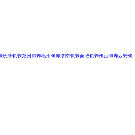
养
长沙包养
郑州包养
福州包养
济南包养
合肥包养
佛山包养
西安包