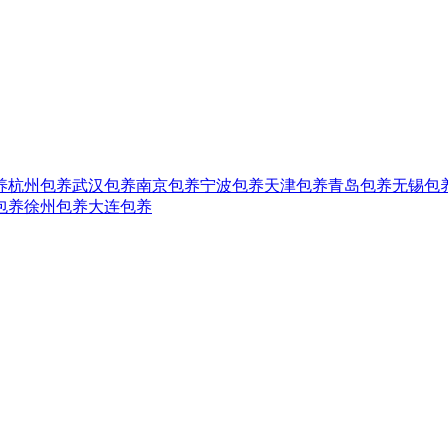
养
杭州包养
武汉包养
南京包养
宁波包养
天津包养
青岛包养
无锡包
包养
徐州包养
大连包养