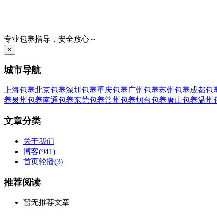
专业包养指导，安全放心～
×
城市导航
上海包养
北京包养
深圳包养
重庆包养
广州包养
苏州包养
成都包
养
泉州包养
南通包养
东莞包养
常州包养
烟台包养
唐山包养
温州
文章分类
关于我们
博客
(
941
)
首页轮播
(
3
)
推荐阅读
暂无推荐文章