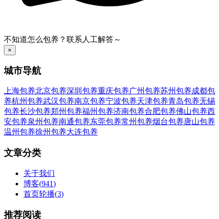
不知道怎么包养？联系人工解答～
×
城市导航
上海包养
北京包养
深圳包养
重庆包养
广州包养
苏州包养
成都包
养
杭州包养
武汉包养
南京包养
宁波包养
天津包养
青岛包养
无锡
包养
长沙包养
郑州包养
福州包养
济南包养
合肥包养
佛山包养
西
安包养
泉州包养
南通包养
东莞包养
常州包养
烟台包养
唐山包养
温州包养
徐州包养
大连包养
文章分类
关于我们
博客
(
941
)
首页轮播
(
3
)
推荐阅读